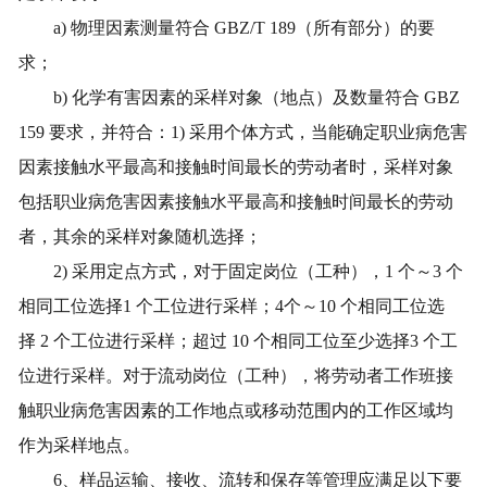
a)
物理因素测量符合
GBZ/T 189
（所有部分）的要
求；
b)
化学有害因素的采样对象（地点）及数量符合
GBZ
159
要求，并符合：
1)
采用个体方式，当能确定职业病危害
因素接触水平最高和接触时间最长的劳动者时，采样对象
包括职业病危害因素接触水平最高和接触时间最长的劳动
者，其余的采样对象随机选择；
2)
采用定点方式，对于固定岗位（工种），
1
个～
3
个
相同工位选择
1
个工位进行采样；
4
个～
10
个相同工位选
择
2
个工位进行采样；超过
10
个相同工位至少选择
3
个工
位进行采样。对于流动岗位（工种），将劳动者工作班接
触职业病危害因素的工作地点或移动范围内的工作区域均
作为采样地点。
6
、样品运输、接收、流转和保存等管理应满足以下要