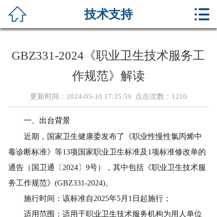



技术支持
首页
关于我们
GBZ331-2024《职业卫生技术服务工
公示信息
作规范》解读
新闻资讯
更新时间：2024-05-10 17:35:59 点击次数：
1210
荣誉资质
一、出台背景
近期，国家卫生健康委发布了《职业性慢性氯丙烯中
服务项目
毒诊断标准》等
13
项国家职业卫生标准及
1
项标准修改单的
在线留言
通告（国卫通〔
2024
〕
9
号），其中包括《职业卫生技术服
务工作规范》
(GBZ331-2024)
。
服务承诺
施行时间：该标准自
2025
年
5
月
1
日起施行；
适用范围：适用于职业卫生技术服务机构为用人单位
技术支持